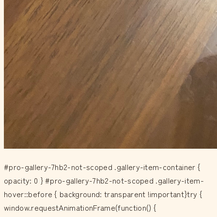
#pro-gallery-7hb2-not-scoped .gallery-item-container {
opacity: 0 } #pro-gallery-7hb2-not-scoped .gallery-item-
hover::before { background: transparent !important}try {
window.requestAnimationFrame(function() {