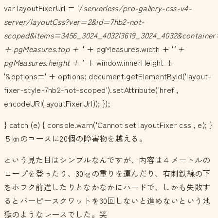
var layoutFixerUrl = '/
serverless/pro-gallery-css-v4-
server/layoutCss?ver=2&id=7hb2-not-
scoped&items=3456_3024_4032|3619_3024_4032&container
+ pgMeasures.top + '
' + pgMeasures.width + '
' +
pgMeasures.height + '
' + window.innerHeight +
'&options=' + options; document.getElementById('layout-
fixer-style-7hb2-not-scoped').setAttribute('href',
encodeURI(layoutFixerUrl)); });
} catch (e) { console.warn('Cannot set layoutFixer css', e); }
５㎞のコースに20個の障害物を越える。
という見た目はシンプルなんですが、内容は４メートルの
ロープを登ったり、30㎏の重りを運んだり、有刺鉄線の下
をホフク前進したりとなかなかにハードで、しかも失敗す
るとバーピースクワットを30回しないと進めないという地
獄のようなレースでした。笑