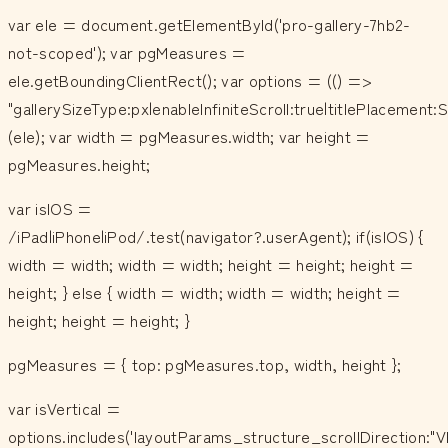
var ele = document.getElementById('pro-gallery-7hb2-
not-scoped'); var pgMeasures =
ele.getBoundingClientRect(); var options = (() =>
"gallerySizeType:px|enableInfiniteScroll:true|titlePlaceme
(ele); var width = pgMeasures.width; var height =
pgMeasures.height;
var isIOS =
/iPad|iPhone|iPod/.test(navigator?.userAgent); if(isIOS) {
width = width; width = width; height = height; height =
height; } else { width = width; width = width; height =
height; height = height; }
pgMeasures = { top: pgMeasures.top, width, height };
var isVertical =
options.includes('layoutParams_structure_scrollDirection:"V