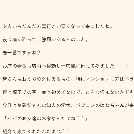
夕方からだんだん雲行きが悪くなって来ましたね。
夜は雨が降って、強風があるとのこと。
春一番ですかね？
お店の看板も店内へ移動し一応風に備えてみました＾＾；
皆さんもおうちの外にあるもの。特にマンションに方はベ
僕は埼玉での春一番は初めてなので、どんな強風なのかド
今日はお義父さんの知人の愛犬、パピヨンの
はなちゃん
が
『パパのお友達のお家なんだよね＾＾』
紹介で来てくれたんだよね＾＾