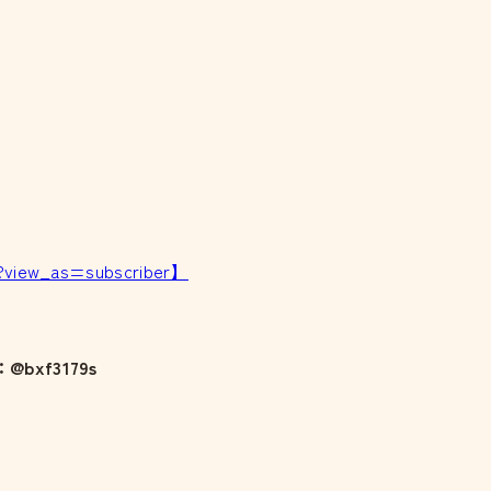
?view_as=subscriber】
@bxf3179s