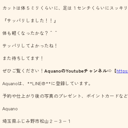
カットは体５ミリくらいに、足は１センチくらいにスッキ
『サッパリしました！！』
体も軽くなったかな？＾＾
サッパリしてよかったね！
また待ちしてます！
ぜひご覧ください！
AquanoのYoutubeチャンネル
⇨【
http
Aquanoは、**LINE@**に登録しています。
予約や仕上がり後の写真のプレゼント、ポイントカードな
Aquano
埼玉県ふじみ野市松山２−３−１