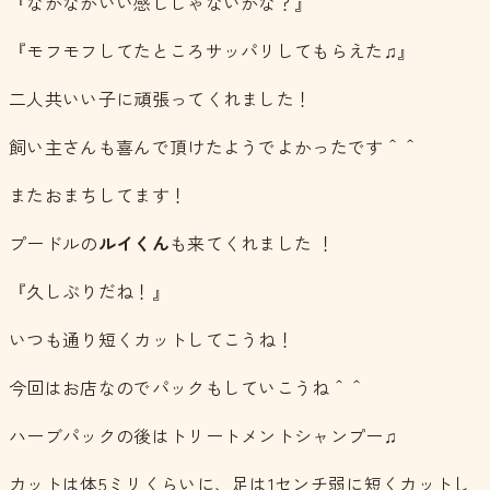
『なかなかいい感じじゃないかな？』
『モフモフしてたところサッパリしてもらえた♫』
二人共いい子に頑張ってくれました！
飼い主さんも喜んで頂けたようでよかったです＾＾
またおまちしてます！
プードルの
ルイくん
も来てくれました ！
『久しぶりだね！』
いつも通り短くカットしてこうね！
今回はお店なのでパックもしていこうね＾＾
ハーブパックの後はトリートメントシャンプー♫
カットは体5ミリくらいに、足は1センチ弱に短くカットし