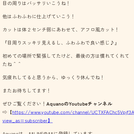
目の周りはバッサリいこうね！
他はふわふわに仕上げていこう！
カットは体２センチ弱にあわせて、アフロ風カット！
『目周りスッキリ見えるし、ふわふわで良い感じ♪』
初めての場所で緊張してたけど、最後の方は慣れてくれて
たね＾＾
気疲れしてると思うから、ゆっくり休んでね！
またお待ちしてます！
ぜひご覧ください！
AquanoのYoutubeチャンネル
⇨【
https://www.youtube.com/channel/UCTXFAChc5Vpjf3
view_as=subscriber】
Aquanoは、**LINE@**に登録しています。