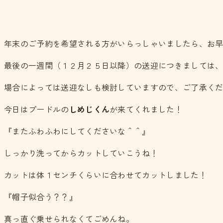
年末のご予約を希望される方がいらっしゃいましたら、お
最後の一週間（１２月２５日以降）の送迎につきましては
場合によっては送迎なしも検討していますので、ご了承く
今日はプードルの
しめじくん
が来てくれました！
『またふわふわにしてくださいな＾＾』
しっかり洗ってからカットしていこうね！
カットは体１センチくらいに合わせてカットしました！
『帽子似合う？？』
真っ直ぐ乗せられなくてごめんね。