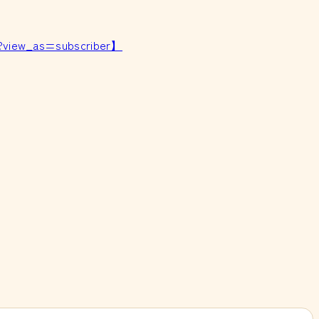
?view_as=subscriber】