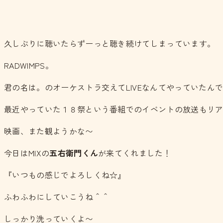
久しぶりに聴いたらずーっと聴き続けてしまっています。
RADWIMPS。
君の名は。のオーケストラ交えてLIVEなんてやっていた
最近やっていた１８祭という番組でのイベントの放送もリ
映画、また観ようかな〜
今日はMIXの
五右衛門くん
が来てくれました！
『いつもの感じでよろしくね☆』
ふわふわにしていこうね＾＾
しっかり洗っていくよ〜