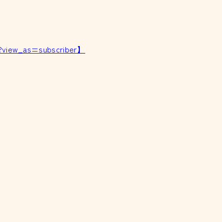
?view_as=subscriber】