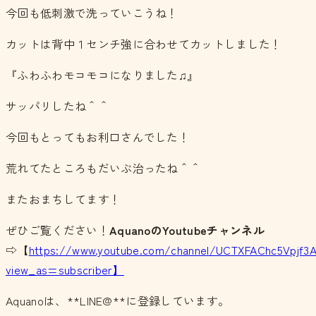
今回も低刺激で洗っていこうね！
カットは背中１センチ強に合わせてカットしました！
『ふわふわモコモコになりました♫』
サッパリしたね＾＾
今回もとってもお利口さんでした！
荒れてたところもだいぶ治ったね＾＾
またおまちしてます！
ぜひご覧ください！
Aquano
の
Youtubeチャンネル
⇨【
https://www.youtube.com/channel/UCTXFAChc5Vpjf3
view_as=subscriber】
Aquanoは、**LINE@**に登録しています。