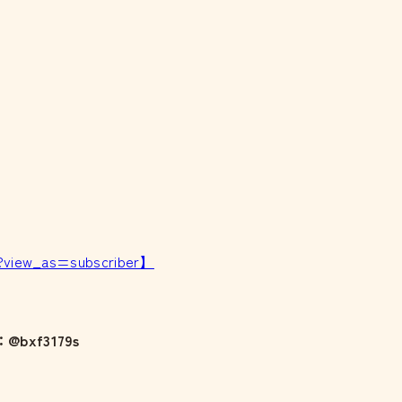
?view_as=subscriber】
@bxf3179s