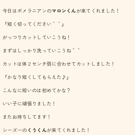
今日はポメラニアンの
マロンくん
が来てくれました！
『短く切ってください＾＾』
がっつりカットしていこうね！
まずはしっかり洗っていこうね＾＾
カットは体２センチ弱に合わせてカットしました！
『かなり短くしてもらえた♪』
こんなに短いのは初めてかな？
いい子に頑張りました！
またお待ちしてます！
シーズーの
くうくん
が来てくれました！