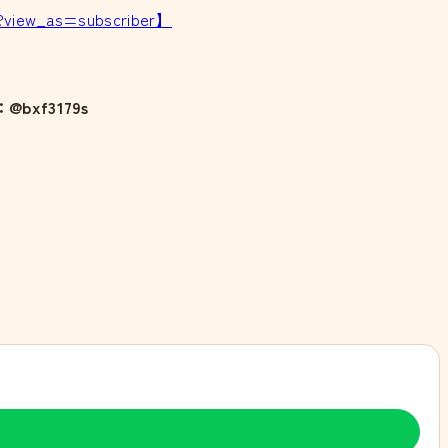
?view_as=subscriber】
@bxf3179s