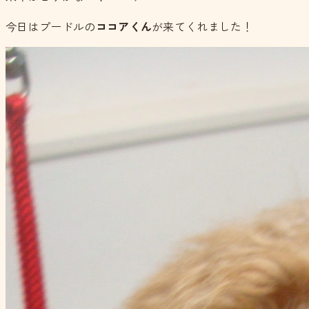
今日はプードルの
ココアくん
が来てくれました！