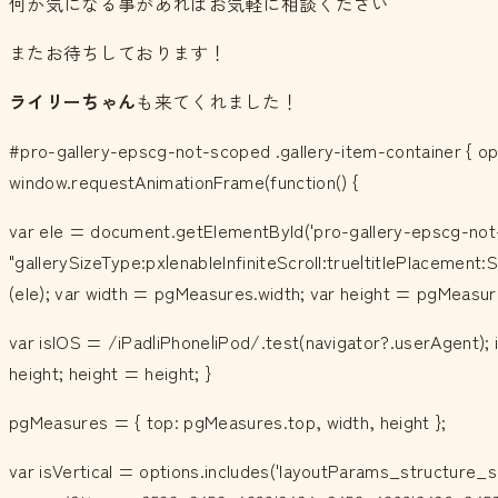
何か気になる事があればお気軽に相談ください＾＾
またお待ちしております！
ライリーちゃん
も来てくれました！
#pro-gallery-epscg-not-scoped .gallery-item-container { opa
window.requestAnimationFrame(function() {
var ele = document.getElementById('pro-gallery-epscg-not-
"gallerySizeType:px|enableInfiniteScroll:true|titlePlacemen
(ele); var width = pgMeasures.width; var height = pgMeasur
var isIOS = /iPad|iPhone|iPod/.test(navigator?.userAgent); i
height; height = height; }
pgMeasures = { top: pgMeasures.top, width, height };
var isVertical = options.includes('layoutParams_structure_sc