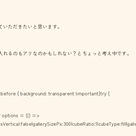
ていただきたいと思います。
入れるのもアリなのかもしれない？とちょっと考え中です。
before { background: transparent !important}try {
r options = (() =>
Vertical:false|gallerySizePx:300|cubeRatio:1|cubeType:fill|ga