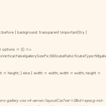
:before { background: transparent !important}try {
r options = (() =>
Vertical:false|gallerySizePx:300|cubeRatio:1|cubeType:fill|ga
ht = height; } else { width = width; width = width; height =
/pro-gallery-css-v4-server/layoutCss?ver=2&id=epscg-not-