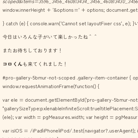
scoped&items=3596_3456_4608|3434_3456_4608|3430_3456_
window.innerHeight + '&options=' + options; document.getEle
} catch (e) { console.warn('Cannot set layout
今日はいろんな子がいて楽しかったね＾＾
またお待ちしております！
コロくん
も来てくれました！
#pro-gallery-5bmur-not-scoped .gallery-item-container { opa
window.requestAnimationFrame(function() {
var ele = document.getElementById('pro-gallery-5bmur-not-
"gallerySizeType:px|enableInfiniteScroll:true|titlePlacemen
(ele); var width = pgMeasures.width; var height = pgMeasur
var isIOS = /iPad|iPhone|iPod/.test(navigator?.userAgent); i