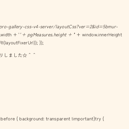
/pro-gallery-css-v4-server/layoutCss?ver=2&id=5bmur-
width + '
' + pgMeasures.height + '
' + window.innerHeight
layoutFixerUrl)); });
少しスッキリしました☆＾＾
before { background: transparent !important}try {