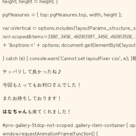
height; height = height; }
pgMeasures = { top: pgMeasures.top, width, height };
var isVertical = options.includes('layoutParams_structure_sc
not-scoped&items=3580_3456_4608|3597_3456_4608|3506_1
+ '&options=' + options; document.getElementById('layout-fi
} catch (e) { console.warn('Cannot set lay
サッパリして良かったね♪
今回もとってもお利口さんでした！
またお待ちしております！
はなちゃん
も来てくれました！
#pro-gallery-5tdcp-not-scoped .gallery-item-container { opa
window.requestAnimationFrame(function() {