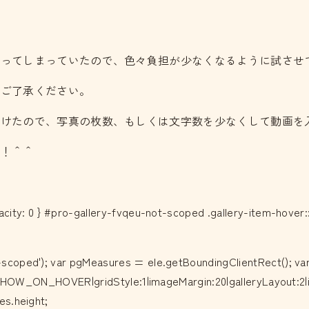
かってしまっていたので、色々負担が少なくなるように試させ
、ご了承ください。
聞けたので、写真の枚数、もしくは文字数を少なくして動画を
す！＾＾
city: 0 } #pro-gallery-fvqeu-not-scoped .gallery-item-hover::
scoped'); var pgMeasures = ele.getBoundingClientRect(); va
t:SHOW_ON_HOVER|gridStyle:1|imageMargin:20|galleryLayout:2|is
es.height;