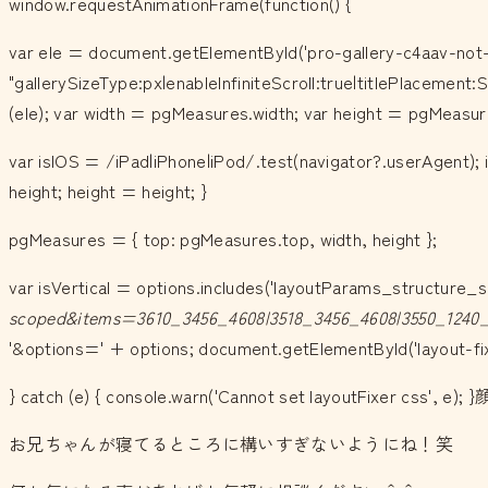
window.requestAnimationFrame(function() {
var ele = document.getElementById('pro-gallery-c4aav-not-
"gallerySizeType:px|enableInfiniteScroll:true|titlePlacemen
(ele); var width = pgMeasures.width; var height = pgMeasur
var isIOS = /iPad|iPhone|iPod/.test(navigator?.userAgent); i
height; height = height; }
pgMeasures = { top: pgMeasures.top, width, height };
var isVertical = options.includes('layoutParams_structure_sc
scoped&items=3610_3456_4608|3518_3456_4608|3550_1240_
'&options=' + options; document.getElementById('layout-fixe
} catch (e) { console.warn('Cannot set layou
お兄ちゃんが寝てるところに構いすぎないようにね！笑