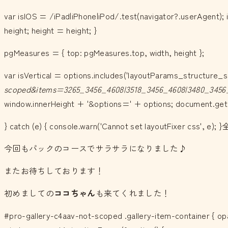
var isIOS = /iPad|iPhone|iPod/.test(navigator?.userAgent); i
height; height = height; }
pgMeasures = { top: pgMeasures.top, width, height };
var isVertical = options.includes('layoutParams_structure_sc
scoped&items=3265_3456_4608|3518_3456_4608|3480_3456_
window.innerHeight + '&options=' + options; document.getEle
} catch (e) { console.warn('Cannot set layoutFixer
今回もパックのコースでサラサラになりました♪
またお待ちしております！
初めましての
ココちゃん
も来てくれました！
#pro-gallery-c4aav-not-scoped .gallery-item-container { opa