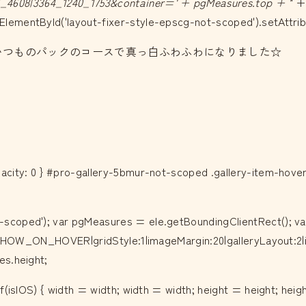
4608|3364_1240_1753&container=' + pgMeasures.top + '
' 
mentById('layout-fixer-style-epscg-not-scoped').setAttribute
Fixer css', e); }いつものパックのコースで真っ白ふわふわになりました☆
city: 0 } #pro-gallery-5bmur-not-scoped .gallery-item-hover:
scoped'); var pgMeasures = ele.getBoundingClientRect(); va
t:SHOW_ON_HOVER|gridStyle:1|imageMargin:20|galleryLayout:2|is
es.height;
f(isIOS) { width = width; width = width; height = height; heig