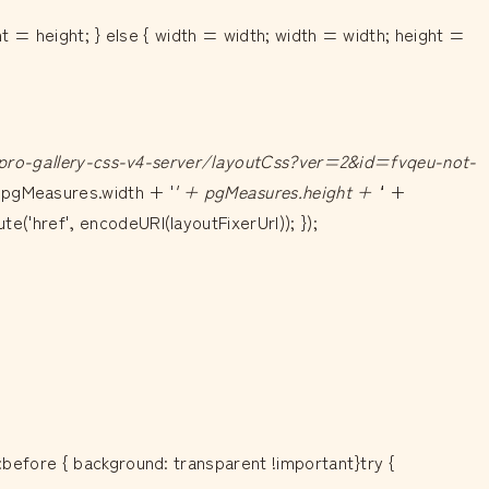
ht = height; } else { width = width; width = width; height =
/pro-gallery-css-v4-server/layoutCss?ver=2&id=fvqeu-not-
 pgMeasures.width + '
' + pgMeasures.height + '
' +
('href', encodeURI(layoutFixerUrl)); });
before { background: transparent !important}try {