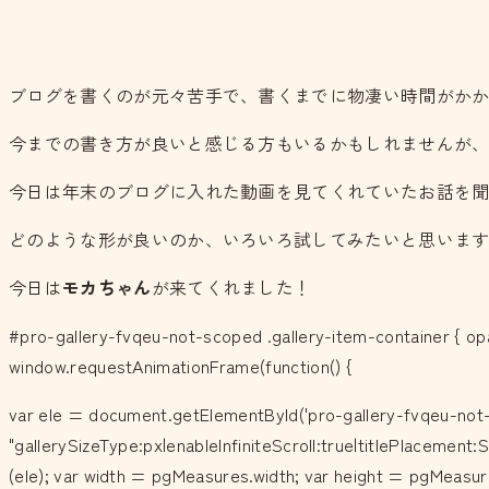
ブログを書くのが元々苦手で、書くまでに物凄い時間がか
今までの書き方が良いと感じる方もいるかもしれませんが
今日は年末のブログに入れた動画を見てくれていたお話を
どのような形が良いのか、いろいろ試してみたいと思いま
今日は
モカちゃん
が来てくれました！
#pro-gallery-fvqeu-not-scoped .gallery-item-container { opa
window.requestAnimationFrame(function() {
var ele = document.getElementById('pro-gallery-fvqeu-not-
"gallerySizeType:px|enableInfiniteScroll:true|titlePlacemen
(ele); var width = pgMeasures.width; var height = pgMeasur