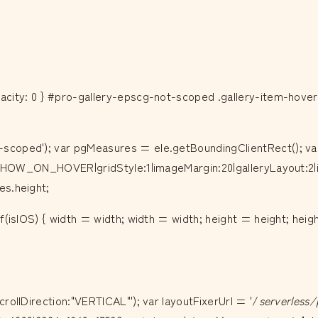
city: 0 } #pro-gallery-epscg-not-scoped .gallery-item-hover:
scoped'); var pgMeasures = ele.getBoundingClientRect(); va
t:SHOW_ON_HOVER|gridStyle:1|imageMargin:20|galleryLayout:2|is
es.height;
f(isIOS) { width = width; width = width; height = height; heig
rollDirection:"VERTICAL"'); var layoutFixerUrl = '/
serverless