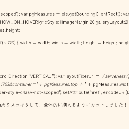
scoped'); var pgMeasures = ele.getBoundingClientRect(); va
t:SHOW_ON_HOVER|gridStyle:1|imageMargin:20|galleryLayout:2|is
es.height;
f(isIOS) { width = width; width = width; height = height; heig
rollDirection:"VERTICAL"'); var layoutFixerUrl = '/
serverless
1753&container=' + pgMeasures.top + '
' + pgMeasures.widt
r-style-c4aav-not-scoped').setAttribute('href', encodeURI(lay
tFixer css', e); }顔周りスッキリして、全体的に揃えるようにカットしました！