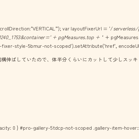
rollDirection:"VERTICAL"'); var layoutFixerUrl = '/
serverless
240_1753&container=' + pgMeasures.top + '
' + pgMeasures.
xer-style-5bmur-not-scoped').setAttribute('href', encodeURI(
outFixer css', e); }結構伸ばしていたので、体半分くらいにカットして
city: 0 } #pro-gallery-5tdcp-not-scoped .gallery-item-hover::