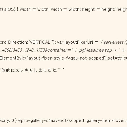
f(isIOS) { width = width; width = width; height = height; heig
rollDirection:"VERTICAL"'); var layoutFixerUrl = '/
serverless
4608|3463_1240_1753&container=' + pgMeasures.top + '
' +
mentById('layout-fixer-style-fvqeu-not-scoped').setAttribute
 css', e); }全体的にスッキリしましたね＾＾
city: 0 } #pro-gallery-c4aav-not-scoped .gallery-item-hover::