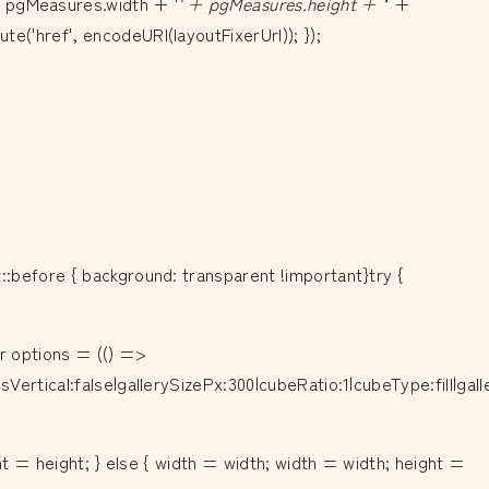
+ pgMeasures.width + '
' + pgMeasures.height + '
' +
('href', encodeURI(layoutFixerUrl)); });
:before { background: transparent !important}try {
r options = (() =>
Vertical:false|gallerySizePx:300|cubeRatio:1|cubeType:fill|ga
ht = height; } else { width = width; width = width; height =