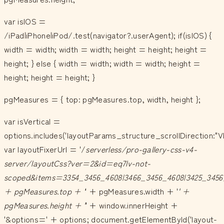
var isIOS =
/iPad|iPhone|iPod/.test(navigator?.userAgent); if(isIOS) {
width = width; width = width; height = height; height =
height; } else { width = width; width = width; height =
height; height = height; }
pgMeasures = { top: pgMeasures.top, width, height };
var isVertical =
options.includes('layoutParams_structure_scrollDirection:"V
var layoutFixerUrl = '/
serverless/pro-gallery-css-v4-
server/layoutCss?ver=2&id=eq7lv-not-
scoped&items=3354_3456_4608|3466_3456_4608|3425_3456_
+ pgMeasures.top + '
' + pgMeasures.width + '
' +
pgMeasures.height + '
' + window.innerHeight +
'&options=' + options; document.getElementById('layout-