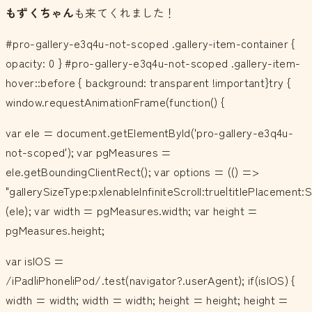
もずくちゃん
も来てくれました！
#pro-gallery-e3q4u-not-scoped .gallery-item-container {
opacity: 0 } #pro-gallery-e3q4u-not-scoped .gallery-item-
hover::before { background: transparent !important}try {
window.requestAnimationFrame(function() {
var ele = document.getElementById('pro-gallery-e3q4u-
not-scoped'); var pgMeasures =
ele.getBoundingClientRect(); var options = (() =>
"gallerySizeType:px|enableInfiniteScroll:true|titlePlacemen
(ele); var width = pgMeasures.width; var height =
pgMeasures.height;
var isIOS =
/iPad|iPhone|iPod/.test(navigator?.userAgent); if(isIOS) {
width = width; width = width; height = height; height =