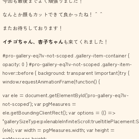
今回も最後までよく頑張りました！
なんとか顔もカットできて良かったね！＾＾
またお待ちしております！
イチゴちゃん、杏子ちゃん
も来てくれました！
#pro-gallery-eq7lv-not-scoped .gallery-item-container {
opacity: 0 } #pro-gallery-eq7lv-not-scoped .gallery-item-
hover::before { background: transparent !important}try {
window.requestAnimationFrame(function() {
var ele = document.getElementById('pro-gallery-eq7lv-
not-scoped'); var pgMeasures =
ele.getBoundingClientRect(); var options = (() =>
"gallerySizeType:px|enableInfiniteScroll:true|titlePlacemen
(ele); var width = pgMeasures.width; var height =
pgMeasures.height;