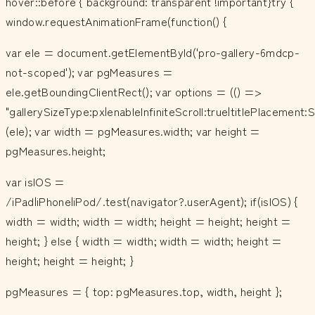
hover::before { background: transparent !important}try {
window.requestAnimationFrame(function() {
var ele = document.getElementById('pro-gallery-6mdcp-
not-scoped'); var pgMeasures =
ele.getBoundingClientRect(); var options = (() =>
"gallerySizeType:px|enableInfiniteScroll:true|titlePlacemen
(ele); var width = pgMeasures.width; var height =
pgMeasures.height;
var isIOS =
/iPad|iPhone|iPod/.test(navigator?.userAgent); if(isIOS) {
width = width; width = width; height = height; height =
height; } else { width = width; width = width; height =
height; height = height; }
pgMeasures = { top: pgMeasures.top, width, height };