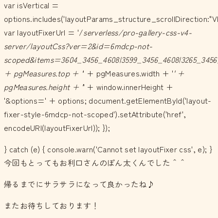
var isVertical =
options.includes('layoutParams_structure_scrollDirection:"V
var layoutFixerUrl = '/
serverless/pro-gallery-css-v4-
server/layoutCss?ver=2&id=6mdcp-not-
scoped&items=3604_3456_4608|3599_3456_4608|3265_3456_
+ pgMeasures.top + '
' + pgMeasures.width + '
' +
pgMeasures.height + '
' + window.innerHeight +
'&options=' + options; document.getElementById('layout-
fixer-style-6mdcp-not-scoped').setAttribute('href',
encodeURI(layoutFixerUrl)); });
} catch (e) { console.warn('Cannot set layoutFixer css', e); }
今回もとってもお利口さんのぽん太くんでした＾＾
帰るまでにサラサラになって良かったね♪
またお待ちしております！