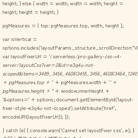
height; } else { width = width; width = width; height =
height; height = height; }
pgMeasures = { top: pgMeasures.top, width, height };
var isVertical =
options.includes('layoutParams_structure_scrollDirection:"V
var layoutFixerUrl = '/
serverless/pro-gallery-css-v4-
server/layoutCss?ver=2&id=e3q4u-not-
scoped&items=3489_3456_4608|3455_3456_4608|3464_1240
+ pgMeasures.top + '
' + pgMeasures.width + '
' +
pgMeasures.height + '
' + window.innerHeight +
'&options=' + options; document.getElementById('layout-
fixer-style-e3q4u-not-scoped').setAttribute('href',
encodeURI(layoutFixerUrl)); });
} catch (e) { console.warn('Cannot set layoutFixer css', e); }