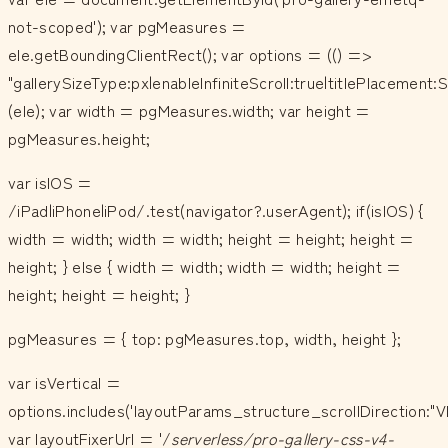
not-scoped'); var pgMeasures =
ele.getBoundingClientRect(); var options = (() =>
"gallerySizeType:px|enableInfiniteScroll:true|titlePlacemen
(ele); var width = pgMeasures.width; var height =
pgMeasures.height;
var isIOS =
/iPad|iPhone|iPod/.test(navigator?.userAgent); if(isIOS) {
width = width; width = width; height = height; height =
height; } else { width = width; width = width; height =
height; height = height; }
pgMeasures = { top: pgMeasures.top, width, height };
var isVertical =
options.includes('layoutParams_structure_scrollDirection:"V
var layoutFixerUrl = '/
serverless/pro-gallery-css-v4-