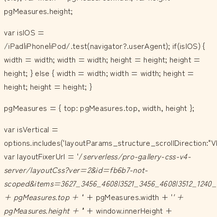
pgMeasures.height;
var isIOS =
/iPad|iPhone|iPod/.test(navigator?.userAgent); if(isIOS) {
width = width; width = width; height = height; height =
height; } else { width = width; width = width; height =
height; height = height; }
pgMeasures = { top: pgMeasures.top, width, height };
var isVertical =
options.includes('layoutParams_structure_scrollDirection:"V
var layoutFixerUrl = '/
serverless/pro-gallery-css-v4-
server/layoutCss?ver=2&id=fb6b7-not-
scoped&items=3627_3456_4608|3521_3456_4608|3512_1240_
+ pgMeasures.top + '
' + pgMeasures.width + '
' +
pgMeasures.height + '
' + window.innerHeight +