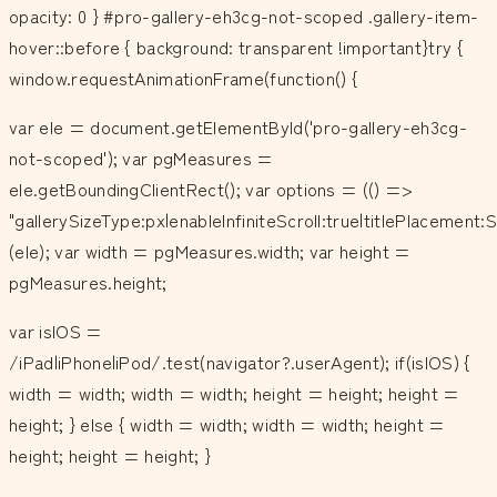
opacity: 0 } #pro-gallery-eh3cg-not-scoped .gallery-item-
hover::before { background: transparent !important}try {
window.requestAnimationFrame(function() {
var ele = document.getElementById('pro-gallery-eh3cg-
not-scoped'); var pgMeasures =
ele.getBoundingClientRect(); var options = (() =>
"gallerySizeType:px|enableInfiniteScroll:true|titlePlacemen
(ele); var width = pgMeasures.width; var height =
pgMeasures.height;
var isIOS =
/iPad|iPhone|iPod/.test(navigator?.userAgent); if(isIOS) {
width = width; width = width; height = height; height =
height; } else { width = width; width = width; height =
height; height = height; }