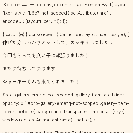
'&options=' + options; document.getElementById('layout-
fixer-style-fb6b7-not-scoped').setAttribute('href',
encodeURI(layoutFixerUrl)); });
} catch (e) { console.warn('Cannot set layoutFixer css', e); }
伸びた分しっかりカットして、スッキリしました♫
今回もとっても良い子に頑張りました！
またお待ちしております！
ジャッキーくん
も来てくれました！
#pro-gallery-emetq-not-scoped .gallery-item-container {
opacity: 0 } #pro-gallery-emetq-not-scoped .gallery-item-
hover::before { background: transparent !important}try {
window.requestAnimationFrame(function() {
var ele = document.getElementById('pro-gallery-emetq-