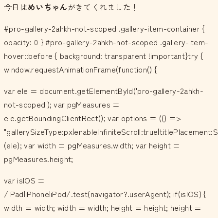
今日は
めいちゃん
がきてくれました！
#pro-gallery-2ahkh-not-scoped .gallery-item-container {
opacity: 0 } #pro-gallery-2ahkh-not-scoped .gallery-item-
hover::before { background: transparent !important}try {
window.requestAnimationFrame(function() {
var ele = document.getElementById('pro-gallery-2ahkh-
not-scoped'); var pgMeasures =
ele.getBoundingClientRect(); var options = (() =>
"gallerySizeType:px|enableInfiniteScroll:true|titlePlacemen
(ele); var width = pgMeasures.width; var height =
pgMeasures.height;
var isIOS =
/iPad|iPhone|iPod/.test(navigator?.userAgent); if(isIOS) {
width = width; width = width; height = height; height =