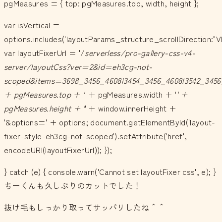
pgMeasures = { top: pgMeasures.top, width, height };
var isVertical =
options.includes('layoutParams_structure_scrollDirection:"V
var layoutFixerUrl = '/
serverless/pro-gallery-css-v4-
server/layoutCss?ver=2&id=eh3cg-not-
scoped&items=3698_3456_4608|3454_3456_4608|3542_3456_
+ pgMeasures.top + '
' + pgMeasures.width + '
' +
pgMeasures.height + '
' + window.innerHeight +
'&options=' + options; document.getElementById('layout-
fixer-style-eh3cg-not-scoped').setAttribute('href',
encodeURI(layoutFixerUrl)); });
} catch (e) { console.warn('Cannot set layoutFixer css', e); }
ちーくんも久しぶりのカットでした！
抜け毛もしっかり取ってサッパリしたね＾＾