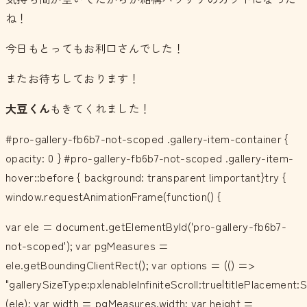
ね！
今日もとってもお利口さんでした！
またお待ちしております！
大豆くん
もきてくれました！
#pro-gallery-fb6b7-not-scoped .gallery-item-container {
opacity: 0 } #pro-gallery-fb6b7-not-scoped .gallery-item-
hover::before { background: transparent !important}try {
window.requestAnimationFrame(function() {
var ele = document.getElementById('pro-gallery-fb6b7-
not-scoped'); var pgMeasures =
ele.getBoundingClientRect(); var options = (() =>
"gallerySizeType:px|enableInfiniteScroll:true|titlePlacemen
(ele); var width = pgMeasures.width; var height =