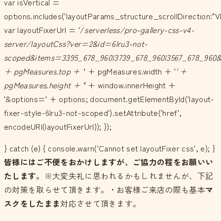
var isVertical =
options.includes('layoutParams_structure_scrollDirection:"V
var layoutFixerUrl = '/
serverless/pro-gallery-css-v4-
server/layoutCss?ver=2&id=6lru3-not-
scoped&items=3395_678_960|3739_678_960|3567_678_960&
+ pgMeasures.top + '
' + pgMeasures.width + '
' +
pgMeasures.height + '
' + window.innerHeight +
'&options=' + options; document.getElementById('layout-
fixer-style-6lru3-not-scoped').setAttribute('href',
encodeURI(layoutFixerUrl)); });
} catch (e) { console.warn('Cannot set layoutFixer css', e); }
皆様にはご不便をおかけしますが、ご協力の程をお願いい
たします。
※大変失礼に思われるかもしれませんが、下記
の対策を取らせて頂きます。・お客様ご来店の際も基本
マ
スクをしたまま
対応させて頂きます。