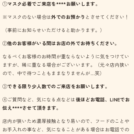
①
マスク必着で
ご来店
を****お願いします。
※マスクのない場合は
外でのお預かり
とさせてください！
（事前にお知らせいただけると助かります。）
②
他のお客様がいる間は
お店の外で
お待ちください。
なるべくお客様のお時間が重ならないように気をつけてい
ますが、稀に重なる場合がございいます。（元々店内狭い
ので、中で待つこともままなりませんが…笑）
③
できる限り
少人数でのご来店
をお願いします。
④ご質問など、気になる点などは
後ほどお電話、LINEでお
伝え****させて頂きます。
店内が狭いため濃厚接触となり易いので、フードのことや
お手入れの事など、気になることがある場合はお電話での