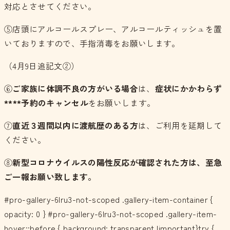
対応とさせてください。
⑤店頭にアルコールスプレー、アルコールティッシュを置
いておりますので、手指消毒をお願いします。
（4月9日追記文②）
⑥
ご家族に体調不良の方がいる場合
は、
症状にかかわらず
****予約のキャンセル
をお願いします。
⑦
直近３週間以内に渡航歴のある方
は、ご利用を延期して
ください。
⑧
新型コロナウイルスの陽性反応が確認された方は、至急
ご一報お願い致します。
#pro-gallery-6lru3-not-scoped .gallery-item-container {
opacity: 0 } #pro-gallery-6lru3-not-scoped .gallery-item-
hover::before { background: transparent !important}try {