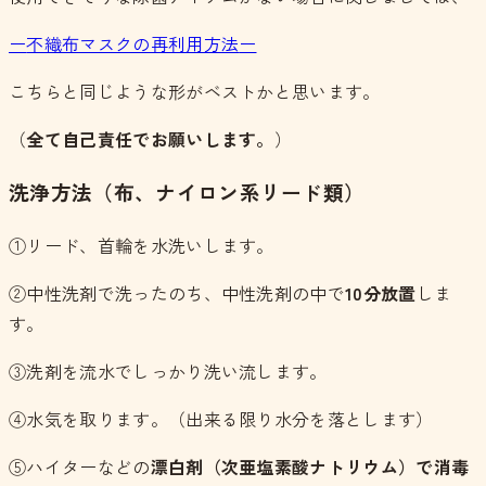
ー
不織布マスクの再利用方法
ー
こちらと同じような形がベストかと思います。
（
全て自己責任でお願いします。
）
洗浄方法（布、ナイロン系リード類）
①リード、首輪を水洗いします。
②中性洗剤で洗ったのち、中性洗剤の中で
10分放置
しま
す。
③洗剤を流水でしっかり洗い流します。
④水気を取ります。（出来る限り水分を落とします）
⑤ハイターなどの
漂白剤（次亜塩素酸ナトリウム）で消毒