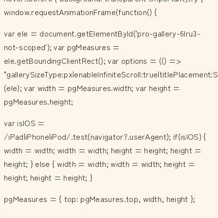
window.requestAnimationFrame(function() {
var ele = document.getElementById('pro-gallery-6lru3-
not-scoped'); var pgMeasures =
ele.getBoundingClientRect(); var options = (() =>
"gallerySizeType:px|enableInfiniteScroll:true|titlePlacemen
(ele); var width = pgMeasures.width; var height =
pgMeasures.height;
var isIOS =
/iPad|iPhone|iPod/.test(navigator?.userAgent); if(isIOS) {
width = width; width = width; height = height; height =
height; } else { width = width; width = width; height =
height; height = height; }
pgMeasures = { top: pgMeasures.top, width, height };