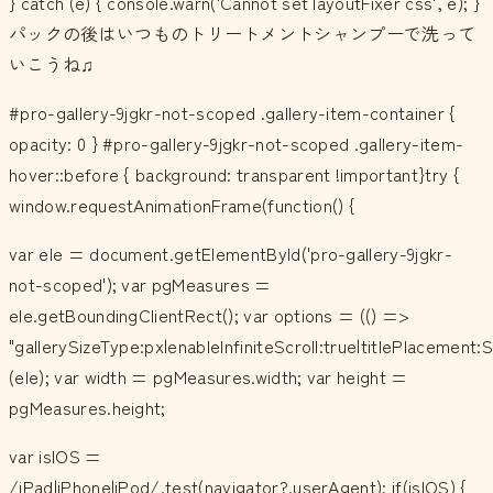
} catch (e) { console.warn('Cannot set layoutFixer css', e); }
パックの後はいつものトリートメントシャンプーで洗って
いこうね♫
#pro-gallery-9jgkr-not-scoped .gallery-item-container {
opacity: 0 } #pro-gallery-9jgkr-not-scoped .gallery-item-
hover::before { background: transparent !important}try {
window.requestAnimationFrame(function() {
var ele = document.getElementById('pro-gallery-9jgkr-
not-scoped'); var pgMeasures =
ele.getBoundingClientRect(); var options = (() =>
"gallerySizeType:px|enableInfiniteScroll:true|titlePlacemen
(ele); var width = pgMeasures.width; var height =
pgMeasures.height;
var isIOS =
/iPad|iPhone|iPod/.test(navigator?.userAgent); if(isIOS) {