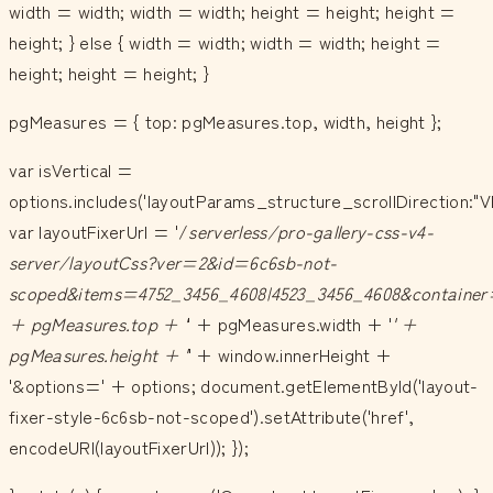
width = width; width = width; height = height; height =
height; } else { width = width; width = width; height =
height; height = height; }
pgMeasures = { top: pgMeasures.top, width, height };
var isVertical =
options.includes('layoutParams_structure_scrollDirection:"V
var layoutFixerUrl = '/
serverless/pro-gallery-css-v4-
server/layoutCss?ver=2&id=6c6sb-not-
scoped&items=4752_3456_4608|4523_3456_4608&container
+ pgMeasures.top + '
' + pgMeasures.width + '
' +
pgMeasures.height + '
' + window.innerHeight +
'&options=' + options; document.getElementById('layout-
fixer-style-6c6sb-not-scoped').setAttribute('href',
encodeURI(layoutFixerUrl)); });