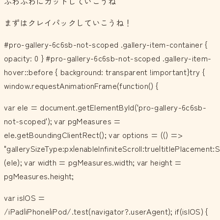
ふわふわにカットしていこうね＾＾
まずはクレイパックしていこうね！
#pro-gallery-6c6sb-not-scoped .gallery-item-container {
opacity: 0 } #pro-gallery-6c6sb-not-scoped .gallery-item-
hover::before { background: transparent !important}try {
window.requestAnimationFrame(function() {
var ele = document.getElementById('pro-gallery-6c6sb-
not-scoped'); var pgMeasures =
ele.getBoundingClientRect(); var options = (() =>
"gallerySizeType:px|enableInfiniteScroll:true|titlePlacemen
(ele); var width = pgMeasures.width; var height =
pgMeasures.height;
var isIOS =
/iPad|iPhone|iPod/.test(navigator?.userAgent); if(isIOS) {