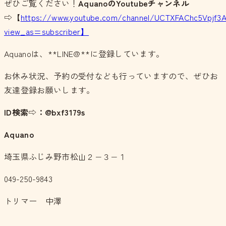
ぜひご覧ください！
Aquano
の
Youtubeチャンネル
⇨【
https://www.youtube.com/channel/UCTXFAChc5Vpjf3
view_as=subscriber】
Aquanoは、**LINE@**に登録しています。
お休み状況、予約の受付なども行っていますので、ぜひお
友達登録お願いします。
ID検索⇨：@bxf3179s
Aquano
埼玉県ふじみ野市松山２−３−１
049-250-9843
トリマー 中澤