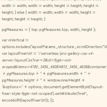
width = width; width = width; height = height; height =
height; } else { width = width; width = width; height =
height; height = height; }
pgMeasures = { top: pgMeasures.top, width, height };
var isVertical =
options.includes('layoutParams_structure_scrollDirection:"V
var layoutFixerUrl = '/
serverless/pro-gallery-css-v4-
server/layoutCss?ver=2&id=9jgkr-not-
scoped&items=4780_3456_4608|4813_3456_4608&container
+ pgMeasures.top + '
' + pgMeasures.width + '
' +
pgMeasures.height + '
' + window.innerHeight +
'&options=' + options; document.getElementById('layout-
fixer-style-9jgkr-not-scoped').setAttribute('href',
encodeURI(layoutFixerUrl)); });