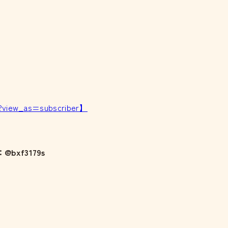
?view_as=subscriber】
@bxf3179s