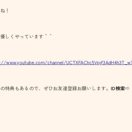
うね！
く優しくやっています＾＾
s://www.youtube.com/channel/UCTXFAChc5Vpjf3AdH4h3T_w
どの特典もあるので、ぜひお友達登録お願いします。
ID検索⇨：