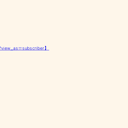
?view_as=subscriber】