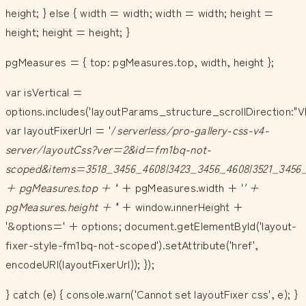
height; } else { width = width; width = width; height =
height; height = height; }
pgMeasures = { top: pgMeasures.top, width, height };
var isVertical =
options.includes('layoutParams_structure_scrollDirection:"V
var layoutFixerUrl = '/
serverless/pro-gallery-css-v4-
server/layoutCss?ver=2&id=fm1bq-not-
scoped&items=3518_3456_4608|3423_3456_4608|3521_3456_
+ pgMeasures.top + '
' + pgMeasures.width + '
' +
pgMeasures.height + '
' + window.innerHeight +
'&options=' + options; document.getElementById('layout-
fixer-style-fm1bq-not-scoped').setAttribute('href',
encodeURI(layoutFixerUrl)); });
} catch (e) { console.warn('Cannot set layoutFixer css', e); }