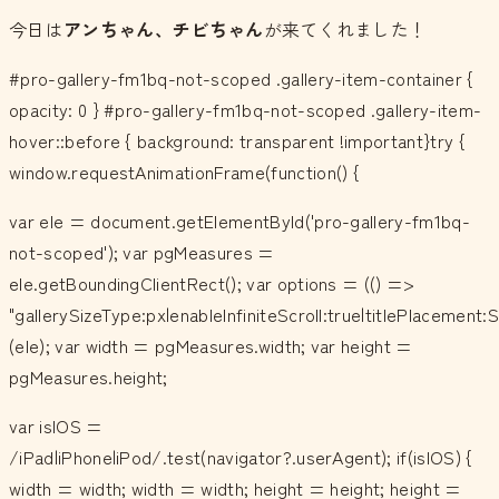
今日は
アンちゃん、チビちゃん
が来てくれました！
#pro-gallery-fm1bq-not-scoped .gallery-item-container {
opacity: 0 } #pro-gallery-fm1bq-not-scoped .gallery-item-
hover::before { background: transparent !important}try {
window.requestAnimationFrame(function() {
var ele = document.getElementById('pro-gallery-fm1bq-
not-scoped'); var pgMeasures =
ele.getBoundingClientRect(); var options = (() =>
"gallerySizeType:px|enableInfiniteScroll:true|titlePlacemen
(ele); var width = pgMeasures.width; var height =
pgMeasures.height;
var isIOS =
/iPad|iPhone|iPod/.test(navigator?.userAgent); if(isIOS) {
width = width; width = width; height = height; height =