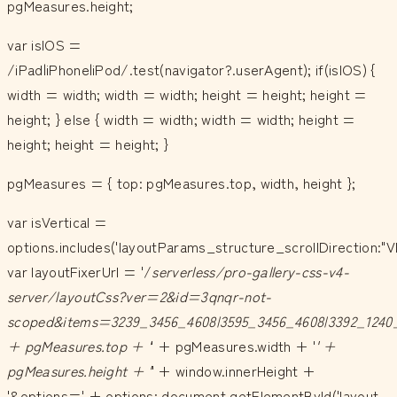
pgMeasures.height;
var isIOS =
/iPad|iPhone|iPod/.test(navigator?.userAgent); if(isIOS) {
width = width; width = width; height = height; height =
height; } else { width = width; width = width; height =
height; height = height; }
pgMeasures = { top: pgMeasures.top, width, height };
var isVertical =
options.includes('layoutParams_structure_scrollDirection:"V
var layoutFixerUrl = '/
serverless/pro-gallery-css-v4-
server/layoutCss?ver=2&id=3qnqr-not-
scoped&items=3239_3456_4608|3595_3456_4608|3392_1240_
+ pgMeasures.top + '
' + pgMeasures.width + '
' +
pgMeasures.height + '
' + window.innerHeight +
'&options=' + options; document.getElementById('layout-