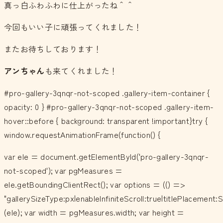
真っ白ふわふわに仕上がったね＾＾
今回もいい子に頑張ってくれました！
またお待ちしております！
アンちゃん
も来てくれました！
#pro-gallery-3qnqr-not-scoped .gallery-item-container {
opacity: 0 } #pro-gallery-3qnqr-not-scoped .gallery-item-
hover::before { background: transparent !important}try {
window.requestAnimationFrame(function() {
var ele = document.getElementById('pro-gallery-3qnqr-
not-scoped'); var pgMeasures =
ele.getBoundingClientRect(); var options = (() =>
"gallerySizeType:px|enableInfiniteScroll:true|titlePlacemen
(ele); var width = pgMeasures.width; var height =